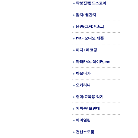
악보집/밴드스코어
잡지/ 월간지
음반(CD/DVD/...)
P/A - 오디오 제품
미디 / 레코딩
마라카스, 쉐이커, etc
하모니카
오카리나
취미/교육용 악기
지휘봉/ 보면대
바이얼린
전산소모품