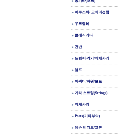
통기타(포크)
어쿠스틱/ 오베이션형
우크렐레
클래식기타
건반
드럼/타악기/악세사리
앰프
이펙터/파워/보드
기타 스트링(Strings)
악세사리
Parts(기타부속)
레슨 비디오/교본