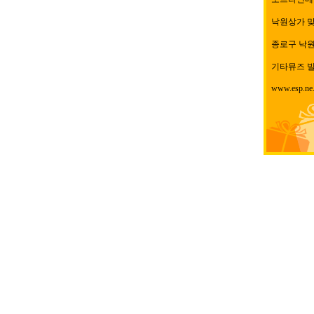
낙원상가 
종로구 낙원동
기타뮤즈 빌
www.esp.ne.