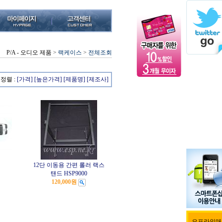
P/A - 오디오 제품
>
랙케이스
>
전체조회
정렬 :
[가격]
[높은가격]
[제품명]
[제조사]
12단 이동용 간편 롤러 랙스
탠드 HSP9000
120,000원
오프라인매