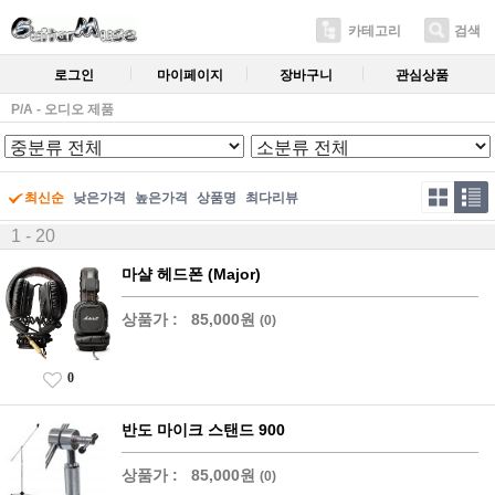
카테고리
검색
로그인
마이페이지
장바구니
관심상품
P/A - 오디오 제품
최신순
낮은가격
높은가격
상품명
최다리뷰
1 - 20
마샬 헤드폰 (Major)
상품가 :
85,000원
(0)
0
반도 마이크 스탠드 900
상품가 :
85,000원
(0)