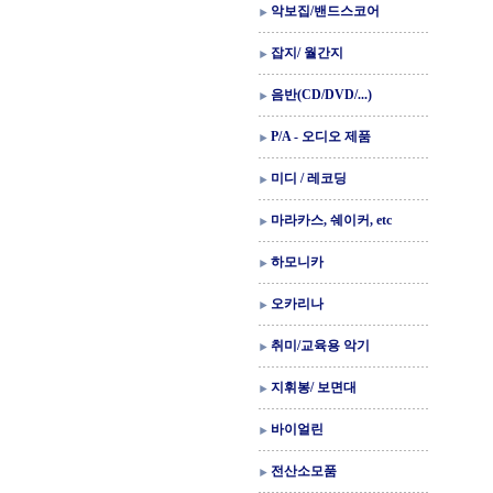
악보집/밴드스코어
잡지/ 월간지
음반(CD/DVD/...)
P/A - 오디오 제품
미디 / 레코딩
마라카스, 쉐이커, etc
하모니카
오카리나
취미/교육용 악기
지휘봉/ 보면대
바이얼린
전산소모품