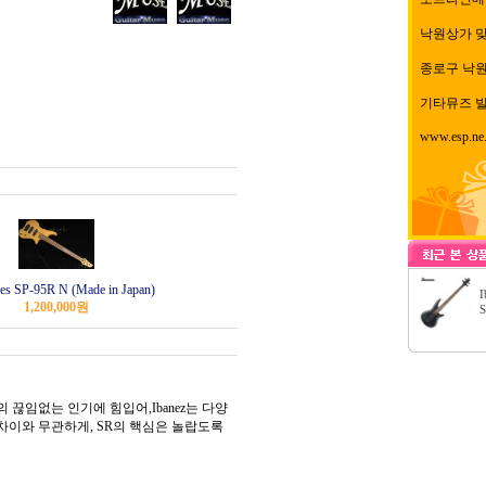
낙원상가 
종로구 낙원동
기타뮤즈 빌
www.esp.ne.
es SP-95R N (Made in Japan)
I
1,200,000
원
끊임없는 인기에 힘입어,Ibanez는 다양
차이와 무관하게, SR의 핵심은 놀랍도록