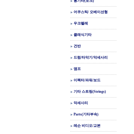
통기타(포크)
어쿠스틱/ 오베이션형
우크렐레
클래식기타
건반
드럼/타악기/악세사리
앰프
이펙터/파워/보드
기타 스트링(Strings)
악세사리
Parts(기타부속)
레슨 비디오/교본