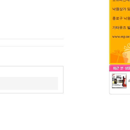
낙원상가 
종로구 낙원동
기타뮤즈 빌
www.esp.ne.
i