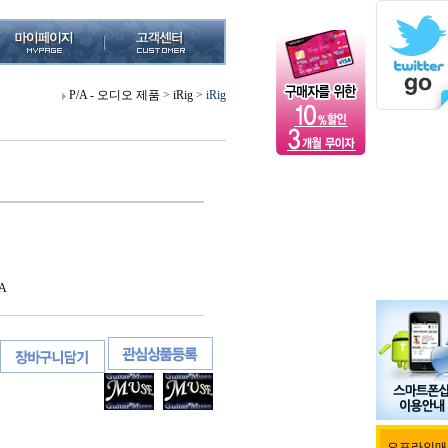
P/A - 오디오 제품
>
iRig
>
iRig
A
오프라인매