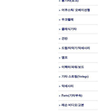
통기타(포크)
어쿠스틱/ 오베이션형
우크렐레
클래식기타
건반
드럼/타악기/악세사리
앰프
이펙터/파워/보드
기타 스트링(Strings)
악세사리
Parts(기타부속)
레슨 비디오/교본