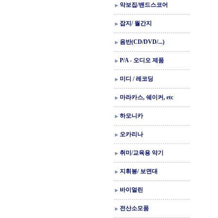
악보집/밴드스코어
잡지/ 월간지
음반(CD/DVD/...)
P/A - 오디오 제품
미디 / 레코딩
마라카스, 쉐이커, etc
하모니카
오카리나
취미/교육용 악기
지휘봉/ 보면대
바이얼린
전산소모품