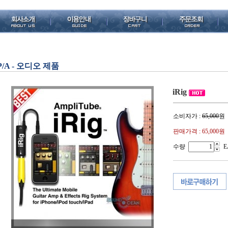
P/A - 오디오 제품
iRig
소비자가 :
65,000
원
판매가격 :
65,000원
수량
E