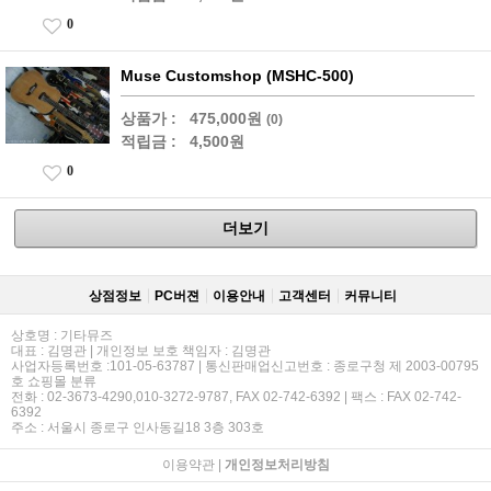
0
Muse Customshop (MSHC-500)
상품가 :
475,000원
(0)
적립금 :
4,500원
0
더보기
상점정보
PC버젼
이용안내
고객센터
커뮤니티
상호명 : 기타뮤즈
대표 : 김명관 | 개인정보 보호 책임자 : 김명관
사업자등록번호 :101-05-63787 | 통신판매업신고번호 : 종로구청 제 2003-00795
호 쇼핑몰 분류
전화 : 02-3673-4290,010-3272-9787, FAX 02-742-6392 | 팩스 : FAX 02-742-
6392
주소 : 서울시 종로구 인사동길18 3층 303호
이용약관
|
개인정보처리방침