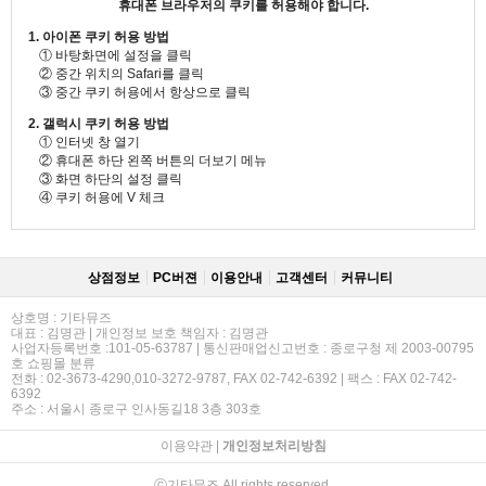
휴대폰 브라우저의 쿠키를 허용해야 합니다.
1. 아이폰 쿠키 허용 방법
① 바탕화면에 설정을 클릭
② 중간 위치의 Safari를 클릭
③ 중간 쿠키 허용에서 항상으로 클릭
2. 갤럭시 쿠키 허용 방법
① 인터넷 창 열기
② 휴대폰 하단 왼쪽 버튼의 더보기 메뉴
③ 화면 하단의 설정 클릭
④ 쿠키 허용에 V 체크
상점정보
PC버젼
이용안내
고객센터
커뮤니티
상호명 : 기타뮤즈
대표 : 김명관 | 개인정보 보호 책임자 : 김명관
사업자등록번호 :101-05-63787 | 통신판매업신고번호 : 종로구청 제 2003-00795
호 쇼핑몰 분류
전화 : 02-3673-4290,010-3272-9787, FAX 02-742-6392 | 팩스 : FAX 02-742-
6392
주소 : 서울시 종로구 인사동길18 3층 303호
이용약관
|
개인정보처리방침
ⓒ기타뮤즈 All rights reserved.