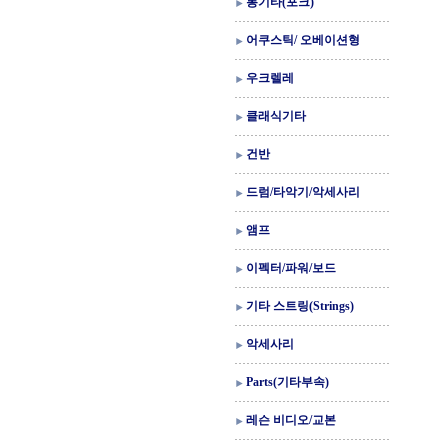
통기타(포크)
어쿠스틱/ 오베이션형
우크렐레
클래식기타
건반
드럼/타악기/악세사리
앰프
이펙터/파워/보드
기타 스트링(Strings)
악세사리
Parts(기타부속)
레슨 비디오/교본