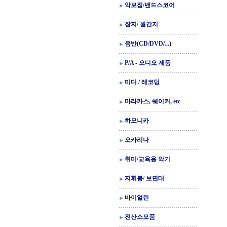
악보집/밴드스코어
잡지/ 월간지
음반(CD/DVD/...)
P/A - 오디오 제품
미디 / 레코딩
마라카스, 쉐이커, etc
하모니카
오카리나
취미/교육용 악기
지휘봉/ 보면대
바이얼린
전산소모품